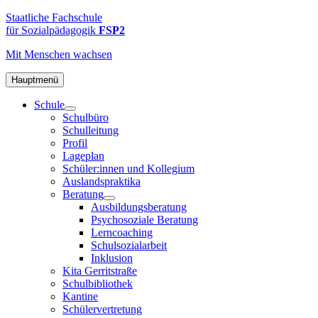
Zum
FSP2
Staatliche
Staatliche Fachschule
Inhalt
Fachschule
für Sozialpädagogik
FSP2
springen
für
Mit Menschen
wachsen
Sozialpädagogik
2
in
Hauptmenü
Hamburg-
Schule
Altona
Schulbüro
Schulleitung
Profil
Lageplan
Schüler:innen und Kollegium
Auslandspraktika
Beratung
Ausbildungsberatung
Psychosoziale Beratung
Lerncoaching
Schulsozialarbeit
Inklusion
Kita Gerritstraße
Schulbibliothek
Kantine
Schülervertretung