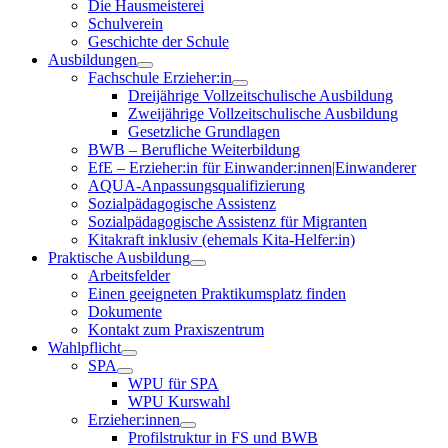
Die Hausmeisterei
Schulverein
Geschichte der Schule
Ausbildungen
Fachschule Erzieher:in
Dreijährige Vollzeitschulische Ausbildung
Zweijährige Vollzeitschulische Ausbildung
Gesetzliche Grundlagen
BWB – Berufliche Weiterbildung
EfE – Erzieher:in für Einwander:innen|Einwanderer
AQUA-Anpassungsqualifizierung
Sozialpädagogische Assistenz
Sozialpädagogische Assistenz für Migranten
Kitakraft inklusiv (ehemals Kita-Helfer:in)
Praktische Ausbildung
Arbeitsfelder
Einen geeigneten Praktikumsplatz finden
Dokumente
Kontakt zum Praxiszentrum
Wahlpflicht
SPA
WPU für SPA
WPU Kurswahl
Erzieher:innen
Profilstruktur in FS und BWB