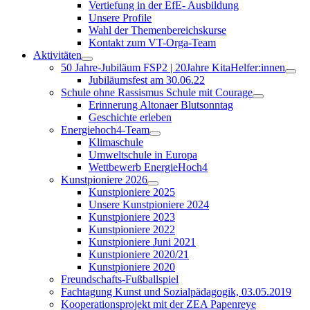
Vertiefung in der EfE- Ausbildung
Unsere Profile
Wahl der Themenbereichskurse
Kontakt zum VT-Orga-Team
Aktivitäten
50 Jahre-Jubiläum FSP2 | 20Jahre KitaHelfer:innen
Jubiläumsfest am 30.06.22
Schule ohne Rassismus Schule mit Courage
Erinnerung Altonaer Blutsonntag
Geschichte erleben
Energiehoch4-Team
Klimaschule
Umweltschule in Europa
Wettbewerb EnergieHoch4
Kunstpioniere 2026
Kunstpioniere 2025
Unsere Kunstpioniere 2024
Kunstpioniere 2023
Kunstpioniere 2022
Kunstpioniere Juni 2021
Kunstpioniere 2020/21
Kunstpioniere 2020
Freundschafts-Fußballspiel
Fachtagung Kunst und Sozialpädagogik, 03.05.2019
Kooperationsprojekt mit der ZEA Papenreye