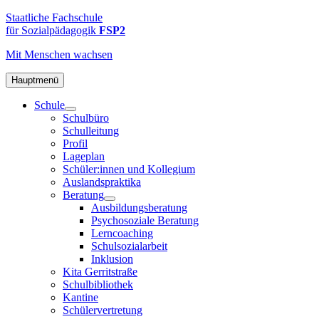
Zum
FSP2
Staatliche
Staatliche Fachschule
Inhalt
Fachschule
für Sozialpädagogik
FSP2
springen
für
Mit Menschen
wachsen
Sozialpädagogik
2
in
Hauptmenü
Hamburg-
Schule
Altona
Schulbüro
Schulleitung
Profil
Lageplan
Schüler:innen und Kollegium
Auslandspraktika
Beratung
Ausbildungsberatung
Psychosoziale Beratung
Lerncoaching
Schulsozialarbeit
Inklusion
Kita Gerritstraße
Schulbibliothek
Kantine
Schülervertretung