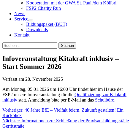
Kooperation mit der GWA St. Pauli/dem Kölibri
FSP2 Charity Run
News
Service
Bildungspaket (BUT)
Downloads
Kontakt
Suchen
Suchen
nach:
Infoveranstaltung Kitakraft inklusiv –
Start Sommer 2026
Verfasst am
28. November 2025
Am Montag, 05.01.2026 um 16:00 Uhr findet hier im Hause der
FSP2 unsere Infoveranstaltung für die
Qualifizierung zur Kitakraft
inklusiv
statt. Anmeldung bitte per E-Mail an das
Schulbüro
.
Beitragsnavigation
Vorheriger:
40 Jahre EfE – Vielfalt feiern, Zukunft gestalten! Ein
Rückblick
Nächster:
Informationen zur Schließung der Praxisausbildungsstätte
Gerritstraße