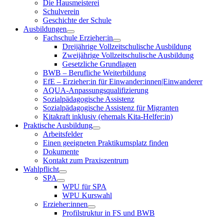
Die Hausmeisterei
Schulverein
Geschichte der Schule
Ausbildungen
Fachschule Erzieher:in
Dreijährige Vollzeitschulische Ausbildung
Zweijährige Vollzeitschulische Ausbildung
Gesetzliche Grundlagen
BWB – Berufliche Weiterbildung
EfE – Erzieher:in für Einwander:innen|Einwanderer
AQUA-Anpassungsqualifizierung
Sozialpädagogische Assistenz
Sozialpädagogische Assistenz für Migranten
Kitakraft inklusiv (ehemals Kita-Helfer:in)
Praktische Ausbildung
Arbeitsfelder
Einen geeigneten Praktikumsplatz finden
Dokumente
Kontakt zum Praxiszentrum
Wahlpflicht
SPA
WPU für SPA
WPU Kurswahl
Erzieher:innen
Profilstruktur in FS und BWB