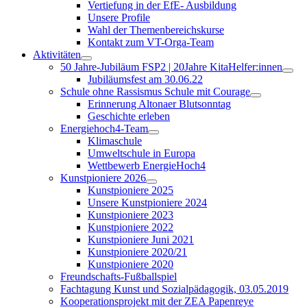
Vertiefung in der EfE- Ausbildung
Unsere Profile
Wahl der Themenbereichskurse
Kontakt zum VT-Orga-Team
Aktivitäten
50 Jahre-Jubiläum FSP2 | 20Jahre KitaHelfer:innen
Jubiläumsfest am 30.06.22
Schule ohne Rassismus Schule mit Courage
Erinnerung Altonaer Blutsonntag
Geschichte erleben
Energiehoch4-Team
Klimaschule
Umweltschule in Europa
Wettbewerb EnergieHoch4
Kunstpioniere 2026
Kunstpioniere 2025
Unsere Kunstpioniere 2024
Kunstpioniere 2023
Kunstpioniere 2022
Kunstpioniere Juni 2021
Kunstpioniere 2020/21
Kunstpioniere 2020
Freundschafts-Fußballspiel
Fachtagung Kunst und Sozialpädagogik, 03.05.2019
Kooperationsprojekt mit der ZEA Papenreye