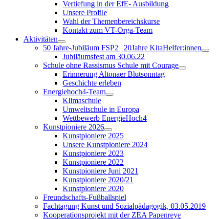
Vertiefung in der EfE- Ausbildung
Unsere Profile
Wahl der Themenbereichskurse
Kontakt zum VT-Orga-Team
Aktivitäten
50 Jahre-Jubiläum FSP2 | 20Jahre KitaHelfer:innen
Jubiläumsfest am 30.06.22
Schule ohne Rassismus Schule mit Courage
Erinnerung Altonaer Blutsonntag
Geschichte erleben
Energiehoch4-Team
Klimaschule
Umweltschule in Europa
Wettbewerb EnergieHoch4
Kunstpioniere 2026
Kunstpioniere 2025
Unsere Kunstpioniere 2024
Kunstpioniere 2023
Kunstpioniere 2022
Kunstpioniere Juni 2021
Kunstpioniere 2020/21
Kunstpioniere 2020
Freundschafts-Fußballspiel
Fachtagung Kunst und Sozialpädagogik, 03.05.2019
Kooperationsprojekt mit der ZEA Papenreye