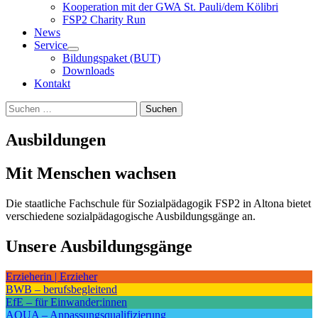
Kooperation mit der GWA St. Pauli/dem Kölibri
FSP2 Charity Run
News
Service
Bildungspaket (BUT)
Downloads
Kontakt
Suchen
Suchen
nach:
Ausbildungen
Mit Menschen wachsen
Die staatliche Fachschule für Sozialpädagogik FSP2 in Altona bietet
verschiedene sozialpädagogische Ausbildungsgänge an.
Unsere Ausbildungsgänge
Unterthemen
Erzieherin | Erzieher
zu
BWB – berufsbegleitend
diesem
EfE – für Einwander:innen
Thema:
AQUA – Anpassungs­qualifizierung