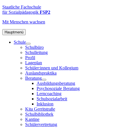
Zum
FSP2
Staatliche
Staatliche Fachschule
Inhalt
Fachschule
für Sozialpädagogik
FSP2
springen
für
Mit Menschen
wachsen
Sozialpädagogik
2
in
Hauptmenü
Hamburg-
Schule
Altona
Schulbüro
Schulleitung
Profil
Lageplan
Schüler:innen und Kollegium
Auslandspraktika
Beratung
Ausbildungsberatung
Psychosoziale Beratung
Lerncoaching
Schulsozialarbeit
Inklusion
Kita Gerritstraße
Schulbibliothek
Kantine
Schülervertretung