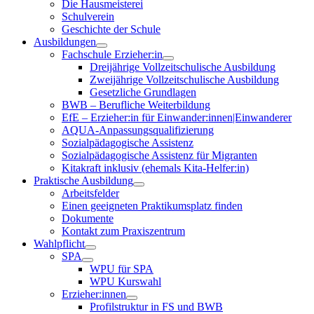
Die Hausmeisterei
Schulverein
Geschichte der Schule
Ausbildungen
Fachschule Erzieher:in
Dreijährige Vollzeitschulische Ausbildung
Zweijährige Vollzeitschulische Ausbildung
Gesetzliche Grundlagen
BWB – Berufliche Weiterbildung
EfE – Erzieher:in für Einwander:innen|Einwanderer
AQUA-Anpassungsqualifizierung
Sozialpädagogische Assistenz
Sozialpädagogische Assistenz für Migranten
Kitakraft inklusiv (ehemals Kita-Helfer:in)
Praktische Ausbildung
Arbeitsfelder
Einen geeigneten Praktikumsplatz finden
Dokumente
Kontakt zum Praxiszentrum
Wahlpflicht
SPA
WPU für SPA
WPU Kurswahl
Erzieher:innen
Profilstruktur in FS und BWB