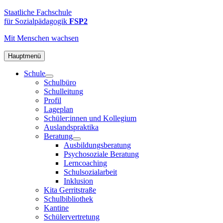
Zum
FSP2
Staatliche
Staatliche Fachschule
Inhalt
Fachschule
für Sozialpädagogik
FSP2
springen
für
Mit Menschen
wachsen
Sozialpädagogik
2
in
Hauptmenü
Hamburg-
Schule
Altona
Schulbüro
Schulleitung
Profil
Lageplan
Schüler:innen und Kollegium
Auslandspraktika
Beratung
Ausbildungsberatung
Psychosoziale Beratung
Lerncoaching
Schulsozialarbeit
Inklusion
Kita Gerritstraße
Schulbibliothek
Kantine
Schülervertretung