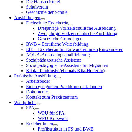
Die Hausmeisterei
Schulverein
Geschichte der Schule
Ausbildungen
Fachschule Erzieher:in
Dreijährige Vollzeitschulische Ausbildung
Zweijährige Vollzeitschulische Ausbildung
Gesetzliche Grundlagen
BWB – Berufliche Weiterbildung
EfE – Erzieher:in für Einwander:innen|Einwanderer
AQUA-Anpassungsqualifizierung
Sozialpädagogische Assistenz
Sozialpädagogische Assistenz für Migranten
Kitakraft inklusiv (ehemals Kita-Helfer:in)
Praktische Ausbildung
Arbeitsfelder
Einen geeigneten Praktikumsplatz finden
Dokumente
Kontakt zum Praxiszentrum
Wahlpflicht
SPA
WPU für SPA
WPU Kurswahl
Erzieher:innen
Profilstruktur in FS und BWB