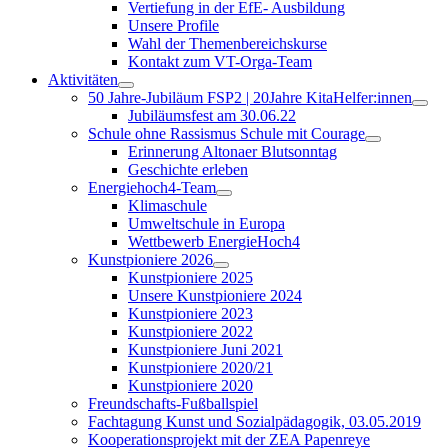
Vertiefung in der EfE- Ausbildung
Unsere Profile
Wahl der Themenbereichskurse
Kontakt zum VT-Orga-Team
Aktivitäten
50 Jahre-Jubiläum FSP2 | 20Jahre KitaHelfer:innen
Jubiläumsfest am 30.06.22
Schule ohne Rassismus Schule mit Courage
Erinnerung Altonaer Blutsonntag
Geschichte erleben
Energiehoch4-Team
Klimaschule
Umweltschule in Europa
Wettbewerb EnergieHoch4
Kunstpioniere 2026
Kunstpioniere 2025
Unsere Kunstpioniere 2024
Kunstpioniere 2023
Kunstpioniere 2022
Kunstpioniere Juni 2021
Kunstpioniere 2020/21
Kunstpioniere 2020
Freundschafts-Fußballspiel
Fachtagung Kunst und Sozialpädagogik, 03.05.2019
Kooperationsprojekt mit der ZEA Papenreye