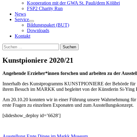
Kooperation mit der GWA St. Pauli/dem Kölibri
FSP2 Charity Run
News
Service
Bildungspaket (BUT)
Downloads
Kontakt
Suchen
Suchen
nach:
Kunstpioniere 2020/21
Angehende Erzieher*innen forschen und arbeiten zu der Ausst
Innerhalb des Kunstprogramms KUNSTPIONIERE der Behörde für Sch
ihrem Besuch im MARKK und begleitet von der Künstlerin
Si-Ying 
Am 20.10.20 konnten wir in einer Führung unsere Wahrnehmung für
erste Fragen zu einzelnen Exponaten und zum Ausstellungskonzept.
[slideshow_deploy id=’6628′]
Ausstellung Erste Dinge im Markk Museum