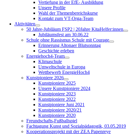
Vertiefung in der EfE- Ausbildung
Unsere Profile
Wahl der Themenbereichskurse
Kontakt zum VT-Orga-Team
Aktivitäten
50 Jahre-Jubiläum FSP2 | 20Jahre KitaHelfer:innen
Jubiläumsfest am 30.06.22
Schule ohne Rassismus Schule mit Courage
Erinnerung Altonaer Blutsonntag
Geschichte erleben
Energiehoch4-Team
Klimaschule
Umweltschule in Europa
Wettbewerb EnergieHoch4
Kunstpioniere 2026
Kunstpioniere 2025
Unsere Kunstpioniere 2024
Kunstpioniere 2023
Kunstpioniere 2022
Kunstpioniere Juni 2021
Kunstpioniere 2020/21
Kunstpioniere 2020
Freundschafts-Fußballspiel
Fachtagung Kunst und Sozialpädagogik, 03.05.2019
Kooperationsprojekt mit der ZEA Papenreye