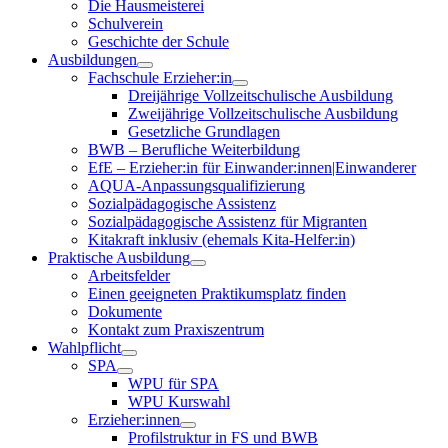
Die Hausmeisterei
Schulverein
Geschichte der Schule
Ausbildungen
Fachschule Erzieher:in
Dreijährige Vollzeitschulische Ausbildung
Zweijährige Vollzeitschulische Ausbildung
Gesetzliche Grundlagen
BWB – Berufliche Weiterbildung
EfE – Erzieher:in für Einwander:innen|Einwanderer
AQUA-Anpassungsqualifizierung
Sozialpädagogische Assistenz
Sozialpädagogische Assistenz für Migranten
Kitakraft inklusiv (ehemals Kita-Helfer:in)
Praktische Ausbildung
Arbeitsfelder
Einen geeigneten Praktikumsplatz finden
Dokumente
Kontakt zum Praxiszentrum
Wahlpflicht
SPA
WPU für SPA
WPU Kurswahl
Erzieher:innen
Profilstruktur in FS und BWB