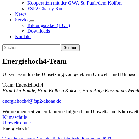
Kooperation mit der GWA St. Pauli/dem Kölibri
FSP2 Charity Run
News
Service
Bildungspaket (BUT)
Downloads
Kontakt
Suchen
Suchen
nach:
Energiehoch4-Team
Unser Team für die Umsetzung von gelebtem Umwelt- und Klimaschu
Team: Energiehoch4
Frau Ilka Budde
,
Frau Kathrin Koksch
,
Frau Antje Kossmann-Wend
energiehoch4@fsp2-altona.de
Wir nehmen seit vielen Jahren erfolgreich an Umwelt- und Klimawett
Klimaschule
Umweltschule
Energiehoch4
Timeline unserer Nachhaltigkeitsbotschafter:innen 2022