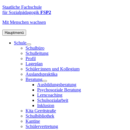
Zum
FSP2
Staatliche
Staatliche Fachschule
Inhalt
Fachschule
für Sozialpädagogik
FSP2
springen
für
Mit Menschen
wachsen
Sozialpädagogik
2
in
Hauptmenü
Hamburg-
Schule
Altona
Schulbüro
Schulleitung
Profil
Lageplan
Schüler:innen und Kollegium
Auslandspraktika
Beratung
Ausbildungsberatung
Psychosoziale Beratung
Lerncoaching
Schulsozialarbeit
Inklusion
Kita Gerritstraße
Schulbibliothek
Kantine
Schülervertretung