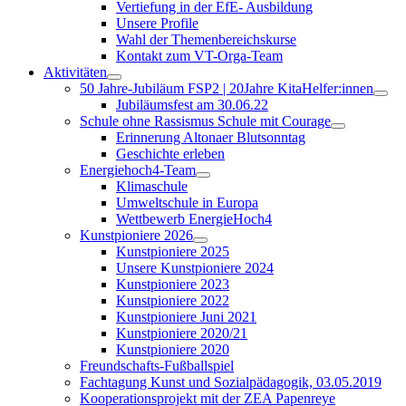
Vertiefung in der EfE- Ausbildung
Unsere Profile
Wahl der Themenbereichskurse
Kontakt zum VT-Orga-Team
Aktivitäten
50 Jahre-Jubiläum FSP2 | 20Jahre KitaHelfer:innen
Jubiläumsfest am 30.06.22
Schule ohne Rassismus Schule mit Courage
Erinnerung Altonaer Blutsonntag
Geschichte erleben
Energiehoch4-Team
Klimaschule
Umweltschule in Europa
Wettbewerb EnergieHoch4
Kunstpioniere 2026
Kunstpioniere 2025
Unsere Kunstpioniere 2024
Kunstpioniere 2023
Kunstpioniere 2022
Kunstpioniere Juni 2021
Kunstpioniere 2020/21
Kunstpioniere 2020
Freundschafts-Fußballspiel
Fachtagung Kunst und Sozialpädagogik, 03.05.2019
Kooperationsprojekt mit der ZEA Papenreye