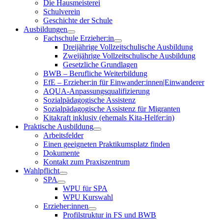
Die Hausmeisterei
Schulverein
Geschichte der Schule
Ausbildungen
Fachschule Erzieher:in
Dreijährige Vollzeitschulische Ausbildung
Zweijährige Vollzeitschulische Ausbildung
Gesetzliche Grundlagen
BWB – Berufliche Weiterbildung
EfE – Erzieher:in für Einwander:innen|Einwanderer
AQUA-Anpassungsqualifizierung
Sozialpädagogische Assistenz
Sozialpädagogische Assistenz für Migranten
Kitakraft inklusiv (ehemals Kita-Helfer:in)
Praktische Ausbildung
Arbeitsfelder
Einen geeigneten Praktikumsplatz finden
Dokumente
Kontakt zum Praxiszentrum
Wahlpflicht
SPA
WPU für SPA
WPU Kurswahl
Erzieher:innen
Profilstruktur in FS und BWB