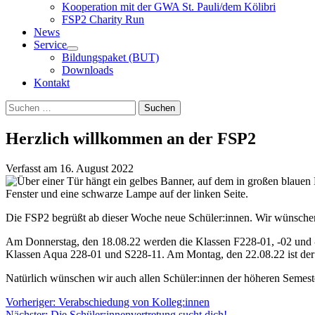
Kooperation mit der GWA St. Pauli/dem Kölibri
FSP2 Charity Run
News
Service
Bildungspaket (BUT)
Downloads
Kontakt
Suchen
Suchen
nach:
Herzlich willkommen an der FSP2
Verfasst am
16. August 2022
Die FSP2 begrüßt ab dieser Woche neue Schüler:innen. Wir wünschen 
Am Donnerstag, den 18.08.22 werden die Klassen F228-01, -02 und -1
Klassen Aqua 228-01 und S228-11. Am Montag, den 22.08.22 ist der 
Natürlich wünschen wir auch allen Schüler:innen der höheren Semeste
Beitragsnavigation
Vorheriger:
Verabschiedung von Kolleg:innen
Nächster:
Die Schüler:innenvertretung sucht dich!