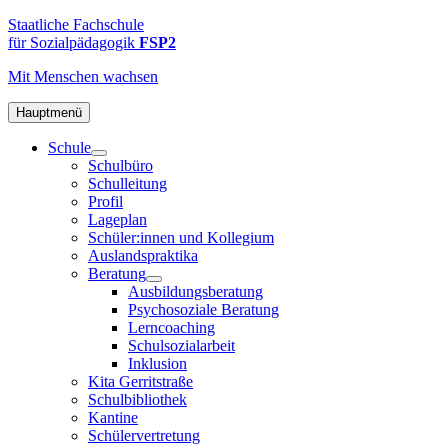
Zum
FSP2
Staatliche
Staatliche Fachschule
Inhalt
Fachschule
für Sozialpädagogik
FSP2
springen
für
Mit Menschen
wachsen
Sozialpädagogik
2
in
Hauptmenü
Hamburg-
Schule
Altona
Schulbüro
Schulleitung
Profil
Lageplan
Schüler:innen und Kollegium
Auslandspraktika
Beratung
Ausbildungsberatung
Psychosoziale Beratung
Lerncoaching
Schulsozialarbeit
Inklusion
Kita Gerritstraße
Schulbibliothek
Kantine
Schülervertretung