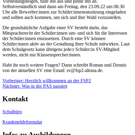
Vorstellungsbogen, fülle ihn aus und pinne ihn an.
Selbstverständlich sind dann am Freitag, den 23.09.22 um 08.30
Uhr alle Bewerber:innen zur Schüler:innenratssitzung eingeladen
und sollten auch kommen, um sich und ihre Wahl vorzustellen.
Die grundsätzliche Aufgabe einer SV besteht darin, das
Mitspracherecht der Schüler:innen um- und sich für die Interessen
der Schüler:innen einzusetzen. Durch eine SV können
Schüler:innen aktiv an der Gestaltung ihrer Schule mitwirken. Laut
dem Schulgesetz kann übrigens jede:r Schüler:in SV-Mitglied
werden, nicht nur Klassensprecher:innen.
Habt ihr noch weitere Fragen? Dann schreibt Roman und Dennis
von der aktuellen SV eine Email: sv@fsp2-altona.de.
Beitragsnavigation
Vorheriger:
Herzlich willkommen an der FSP2
Nächster:
Was in der PAS passiert
Kontakt
Schulbüro
Krankmeldeformular
Infos zu Ausbildungen