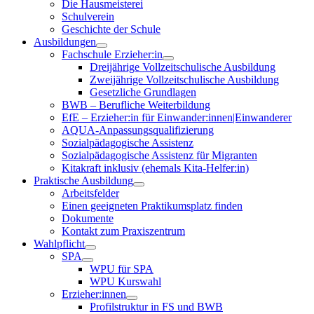
Die Hausmeisterei
Schulverein
Geschichte der Schule
Ausbildungen
Fachschule Erzieher:in
Dreijährige Vollzeitschulische Ausbildung
Zweijährige Vollzeitschulische Ausbildung
Gesetzliche Grundlagen
BWB – Berufliche Weiterbildung
EfE – Erzieher:in für Einwander:innen|Einwanderer
AQUA-Anpassungsqualifizierung
Sozialpädagogische Assistenz
Sozialpädagogische Assistenz für Migranten
Kitakraft inklusiv (ehemals Kita-Helfer:in)
Praktische Ausbildung
Arbeitsfelder
Einen geeigneten Praktikumsplatz finden
Dokumente
Kontakt zum Praxiszentrum
Wahlpflicht
SPA
WPU für SPA
WPU Kurswahl
Erzieher:innen
Profilstruktur in FS und BWB