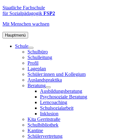
Zum
FSP2
Staatliche
Staatliche Fachschule
Inhalt
Fachschule
für Sozialpädagogik
FSP2
springen
für
Mit Menschen
wachsen
Sozialpädagogik
2
in
Hauptmenü
Hamburg-
Schule
Altona
Schulbüro
Schulleitung
Profil
Lageplan
Schüler:innen und Kollegium
Auslandspraktika
Beratung
Ausbildungsberatung
Psychosoziale Beratung
Lerncoaching
Schulsozialarbeit
Inklusion
Kita Gerritstraße
Schulbibliothek
Kantine
Schülervertretung