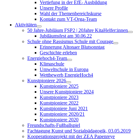
Vertiefung in der EfE- Ausbildung
Unsere Profile
Wahl der Themenbereichskurse
Kontakt zum VT-Orga-Team
Aktivitäten
50 Jahre-Jubiläum FSP2 | 20Jahre KitaHelfer:innen
Jubiläumsfest am 30.06.22
Schule ohne Rassismus Schule mit Courage
Erinnerung Altonaer Blutsonntag
Geschichte erleben
Energiehoch4-Team
Klimaschule
Umweltschule in Europa
Wettbewerb EnergieHoch4
Kunstpioniere 2026
Kunstpioniere 2025
Unsere Kunstpioniere 2024
Kunstpioniere 2023
Kunstpioniere 2022
Kunstpioniere Juni 2021
Kunstpioniere 2020/21
Kunstpioniere 2020
Freundschafts-Fußballspiel
Fachtagung Kunst und Sozialpädagogik, 03.05.2019
Kooperationsprojekt mit der ZEA Papenreye