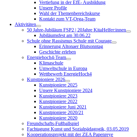
Vertiefung in der EfE- Ausbildung
Unsere Profile
Wahl der Themenbereichskurse
Kontakt zum VT-Orga-Team
Aktivitäten
50 Jahre-Jubiläum FSP2 | 20Jahre KitaHelfer:innen
Jubiläumsfest am 30.06.22
Schule ohne Rassismus Schule mit Courage
Erinnerung Altonaer Blutsonntag
Geschichte erleben
Energiehoch4-Team
Klimaschule
Umweltschule in Europa
Wettbewerb EnergieHoch4
Kunstpioniere 2026
Kunstpioniere 2025
Unsere Kunstpioniere 2024
Kunstpioniere 2023
Kunstpioniere 2022
Kunstpioniere Juni 2021
Kunstpioniere 2020/21
Kunstpioniere 2020
Freundschafts-Fußballspiel
Fachtagung Kunst und Sozialpädagogik, 03.05.2019
Kooperationsprojekt mit der ZEA Papenreye