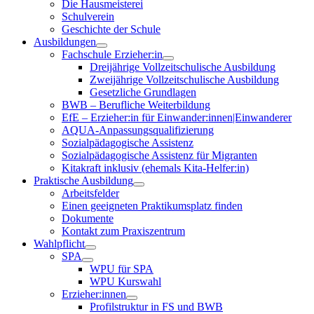
Die Hausmeisterei
Schulverein
Geschichte der Schule
Ausbildungen
Fachschule Erzieher:in
Dreijährige Vollzeitschulische Ausbildung
Zweijährige Vollzeitschulische Ausbildung
Gesetzliche Grundlagen
BWB – Berufliche Weiterbildung
EfE – Erzieher:in für Einwander:innen|Einwanderer
AQUA-Anpassungsqualifizierung
Sozialpädagogische Assistenz
Sozialpädagogische Assistenz für Migranten
Kitakraft inklusiv (ehemals Kita-Helfer:in)
Praktische Ausbildung
Arbeitsfelder
Einen geeigneten Praktikumsplatz finden
Dokumente
Kontakt zum Praxiszentrum
Wahlpflicht
SPA
WPU für SPA
WPU Kurswahl
Erzieher:innen
Profilstruktur in FS und BWB