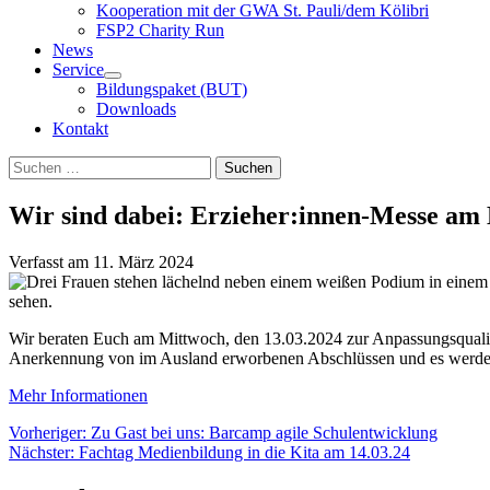
Kooperation mit der GWA St. Pauli/dem Kölibri
FSP2 Charity Run
News
Service
Bildungspaket (BUT)
Downloads
Kontakt
Suchen
Suchen
nach:
Wir sind dabei: Erzieher:innen-Messe am 
Verfasst am
11. März 2024
Wir beraten Euch am Mittwoch, den 13.03.2024 zur Anpassungsqualifiz
Anerkennung von im Ausland erworbenen Abschlüssen und es werden W
Mehr Informationen
Beitragsnavigation
Vorheriger:
Zu Gast bei uns: Barcamp agile Schulentwicklung
Nächster:
Fachtag Medienbildung in die Kita am 14.03.24