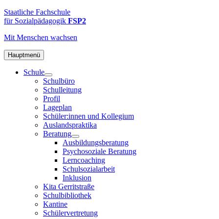
Zum
FSP2
Staatliche
Staatliche Fachschule
Inhalt
Fachschule
für Sozialpädagogik
FSP2
springen
für
Mit Menschen
wachsen
Sozialpädagogik
2
in
Hauptmenü
Hamburg-
Schule
Altona
Schulbüro
Schulleitung
Profil
Lageplan
Schüler:innen und Kollegium
Auslandspraktika
Beratung
Ausbildungsberatung
Psychosoziale Beratung
Lerncoaching
Schulsozialarbeit
Inklusion
Kita Gerritstraße
Schulbibliothek
Kantine
Schülervertretung