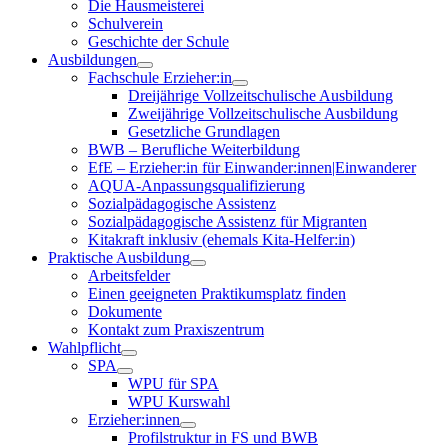
Die Hausmeisterei
Schulverein
Geschichte der Schule
Ausbildungen
Fachschule Erzieher:in
Dreijährige Vollzeitschulische Ausbildung
Zweijährige Vollzeitschulische Ausbildung
Gesetzliche Grundlagen
BWB – Berufliche Weiterbildung
EfE – Erzieher:in für Einwander:innen|Einwanderer
AQUA-Anpassungsqualifizierung
Sozialpädagogische Assistenz
Sozialpädagogische Assistenz für Migranten
Kitakraft inklusiv (ehemals Kita-Helfer:in)
Praktische Ausbildung
Arbeitsfelder
Einen geeigneten Praktikumsplatz finden
Dokumente
Kontakt zum Praxiszentrum
Wahlpflicht
SPA
WPU für SPA
WPU Kurswahl
Erzieher:innen
Profilstruktur in FS und BWB