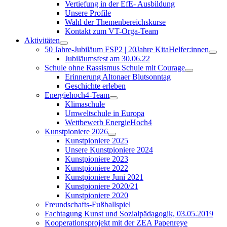
Vertiefung in der EfE- Ausbildung
Unsere Profile
Wahl der Themenbereichskurse
Kontakt zum VT-Orga-Team
Aktivitäten
50 Jahre-Jubiläum FSP2 | 20Jahre KitaHelfer:innen
Jubiläumsfest am 30.06.22
Schule ohne Rassismus Schule mit Courage
Erinnerung Altonaer Blutsonntag
Geschichte erleben
Energiehoch4-Team
Klimaschule
Umweltschule in Europa
Wettbewerb EnergieHoch4
Kunstpioniere 2026
Kunstpioniere 2025
Unsere Kunstpioniere 2024
Kunstpioniere 2023
Kunstpioniere 2022
Kunstpioniere Juni 2021
Kunstpioniere 2020/21
Kunstpioniere 2020
Freundschafts-Fußballspiel
Fachtagung Kunst und Sozialpädagogik, 03.05.2019
Kooperationsprojekt mit der ZEA Papenreye