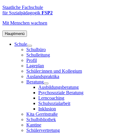
Zum
FSP2
Staatliche
Staatliche Fachschule
Inhalt
Fachschule
für Sozialpädagogik
FSP2
springen
für
Mit Menschen
wachsen
Sozialpädagogik
2
in
Hauptmenü
Hamburg-
Schule
Altona
Schulbüro
Schulleitung
Profil
Lageplan
Schüler:innen und Kollegium
Auslandspraktika
Beratung
Ausbildungsberatung
Psychosoziale Beratung
Lerncoaching
Schulsozialarbeit
Inklusion
Kita Gerritstraße
Schulbibliothek
Kantine
Schülervertretung