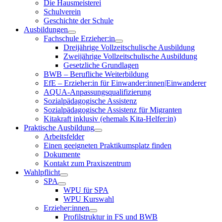
Die Hausmeisterei
Schulverein
Geschichte der Schule
Ausbildungen
Fachschule Erzieher:in
Dreijährige Vollzeitschulische Ausbildung
Zweijährige Vollzeitschulische Ausbildung
Gesetzliche Grundlagen
BWB – Berufliche Weiterbildung
EfE – Erzieher:in für Einwander:innen|Einwanderer
AQUA-Anpassungsqualifizierung
Sozialpädagogische Assistenz
Sozialpädagogische Assistenz für Migranten
Kitakraft inklusiv (ehemals Kita-Helfer:in)
Praktische Ausbildung
Arbeitsfelder
Einen geeigneten Praktikumsplatz finden
Dokumente
Kontakt zum Praxiszentrum
Wahlpflicht
SPA
WPU für SPA
WPU Kurswahl
Erzieher:innen
Profilstruktur in FS und BWB