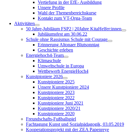
Vertiefung in der EfE- Ausbildung
Unsere Profile
Wahl der Themenbereichskurse
Kontakt zum VT-Orga-Team
Aktivitäten
50 Jahre-Jubiläum FSP2 | 20Jahre KitaHelfer:innen
Jubiläumsfest am 30.06.22
Schule ohne Rassismus Schule mit Courage
Erinnerung Altonaer Blutsonntag
Geschichte erleben
Energiehoch4-Team
Klimaschule
Umweltschule in Europa
Wettbewerb EnergieHoch4
Kunstpioniere 2026
Kunstpioniere 2025
Unsere Kunstpioniere 2024
Kunstpioniere 2023
Kunstpioniere 2022
Kunstpioniere Juni 2021
Kunstpioniere 2020/21
Kunstpioniere 2020
Freundschafts-Fußballspiel
Fachtagung Kunst und Sozialpädagogik, 03.05.2019
Kooperationsprojekt mit der ZEA Papenreye