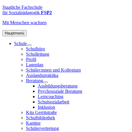
Zum
FSP2
Staatliche
Staatliche Fachschule
Inhalt
Fachschule
für Sozialpädagogik
FSP2
springen
für
Mit Menschen
wachsen
Sozialpädagogik
2
in
Hauptmenü
Hamburg-
Schule
Altona
Schulbüro
Schulleitung
Profil
Lageplan
Schüler:innen und Kollegium
Auslandspraktika
Beratung
Ausbildungsberatung
Psychosoziale Beratung
Lerncoaching
Schulsozialarbeit
Inklusion
Kita Gerritstraße
Schulbibliothek
Kantine
Schülervertretung