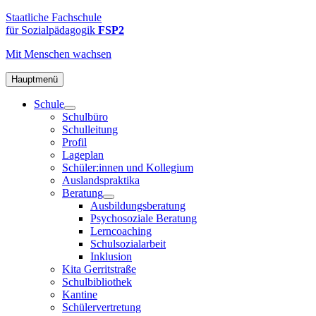
Zum
FSP2
Staatliche
Staatliche Fachschule
Inhalt
Fachschule
für Sozialpädagogik
FSP2
springen
für
Mit Menschen
wachsen
Sozialpädagogik
2
in
Hauptmenü
Hamburg-
Schule
Altona
Schulbüro
Schulleitung
Profil
Lageplan
Schüler:innen und Kollegium
Auslandspraktika
Beratung
Ausbildungsberatung
Psychosoziale Beratung
Lerncoaching
Schulsozialarbeit
Inklusion
Kita Gerritstraße
Schulbibliothek
Kantine
Schülervertretung