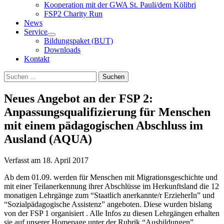
Kooperation mit der GWA St. Pauli/dem Kölibri
FSP2 Charity Run
News
Service
Bildungspaket (BUT)
Downloads
Kontakt
Suchen
Suchen
nach:
Neues Angebot an der FSP 2:
Anpassungsqualifizierung für Menschen
mit einem pädagogischen Abschluss im
Ausland (AQUA)
Verfasst am
18. April 2017
Ab dem 01.09. werden für Menschen mit Migrationsgeschichte und
mit einer Teilanerkennung ihrer Abschlüsse im Herkunftsland die 12
monatigen Lehrgänge zum “Staatlich anerkannte/r ErzieherIn” und
“Sozialpädagogische Assistenz” angeboten. Diese wurden bislang
von der FSP 1 organisiert . Alle Infos zu diesen Lehrgängen erhalten
sie auf unserer Homepage unter der Rubrik “Ausbildungen”