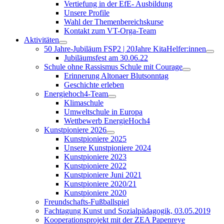
Vertiefung in der EfE- Ausbildung
Unsere Profile
Wahl der Themenbereichskurse
Kontakt zum VT-Orga-Team
Aktivitäten
50 Jahre-Jubiläum FSP2 | 20Jahre KitaHelfer:innen
Jubiläumsfest am 30.06.22
Schule ohne Rassismus Schule mit Courage
Erinnerung Altonaer Blutsonntag
Geschichte erleben
Energiehoch4-Team
Klimaschule
Umweltschule in Europa
Wettbewerb EnergieHoch4
Kunstpioniere 2026
Kunstpioniere 2025
Unsere Kunstpioniere 2024
Kunstpioniere 2023
Kunstpioniere 2022
Kunstpioniere Juni 2021
Kunstpioniere 2020/21
Kunstpioniere 2020
Freundschafts-Fußballspiel
Fachtagung Kunst und Sozialpädagogik, 03.05.2019
Kooperationsprojekt mit der ZEA Papenreye