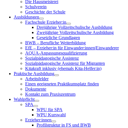
Die Hausmeisterei
Schulverein
Geschichte der Schule
Ausbildungen
Fachschule Erzieher:in
Dreijährige Vollzeitschulische Ausbildung
Zweijährige Vollzeitschulische Ausbildung
Gesetzliche Grundlagen
BWB – Berufliche Weiterbildung
EfE – Erzieher:in für Einwander:innen|Einwanderer
AQUA-Anpassungsqualifizierung
Sozialpädagogische Assistenz
Sozialpädagogische Assistenz für Migranten
Kitakraft inklusiv (ehemals Kita-Helfer:in)
Praktische Ausbildung
Arbeitsfelder
Einen geeigneten Praktikumsplatz finden
Dokumente
Kontakt zum Praxiszentrum
Wahlpflicht
SPA
WPU für SPA
WPU Kurswahl
Erzieher:innen
Profilstruktur in FS und BWB