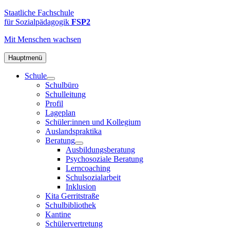
Zum
FSP2
Staatliche
Staatliche Fachschule
Inhalt
Fachschule
für Sozialpädagogik
FSP2
springen
für
Mit Menschen
wachsen
Sozialpädagogik
2
in
Hauptmenü
Hamburg-
Schule
Altona
Schulbüro
Schulleitung
Profil
Lageplan
Schüler:innen und Kollegium
Auslandspraktika
Beratung
Ausbildungsberatung
Psychosoziale Beratung
Lerncoaching
Schulsozialarbeit
Inklusion
Kita Gerritstraße
Schulbibliothek
Kantine
Schülervertretung