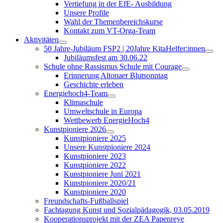
Vertiefung in der EfE- Ausbildung
Unsere Profile
Wahl der Themenbereichskurse
Kontakt zum VT-Orga-Team
Aktivitäten
50 Jahre-Jubiläum FSP2 | 20Jahre KitaHelfer:innen
Jubiläumsfest am 30.06.22
Schule ohne Rassismus Schule mit Courage
Erinnerung Altonaer Blutsonntag
Geschichte erleben
Energiehoch4-Team
Klimaschule
Umweltschule in Europa
Wettbewerb EnergieHoch4
Kunstpioniere 2026
Kunstpioniere 2025
Unsere Kunstpioniere 2024
Kunstpioniere 2023
Kunstpioniere 2022
Kunstpioniere Juni 2021
Kunstpioniere 2020/21
Kunstpioniere 2020
Freundschafts-Fußballspiel
Fachtagung Kunst und Sozialpädagogik, 03.05.2019
Kooperationsprojekt mit der ZEA Papenreye