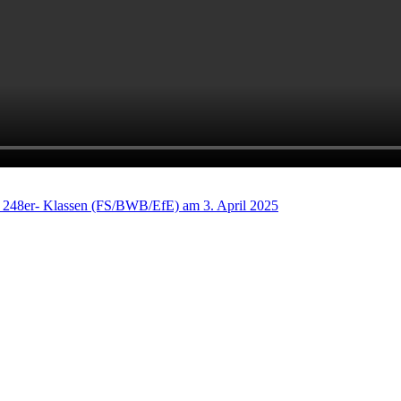
248er- Klassen (FS/BWB/EfE) am 3. April 2025