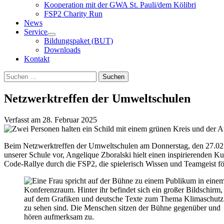
Kooperation mit der GWA St. Pauli/dem Kölibri
FSP2 Charity Run
News
Service
Bildungspaket (BUT)
Downloads
Kontakt
Suchen
Suchen
nach:
Netzwerktreffen der Umweltschulen
Verfasst am
28. Februar 2025
Beim Netzwerktreffen der Umweltschulen am Donnerstag, den 27.02.2
unserer Schule vor, Angelique Zboralski hielt einen inspirierenden K
Code-Rallye durch die FSP2, die spielerisch Wissen und Teamgeist fö