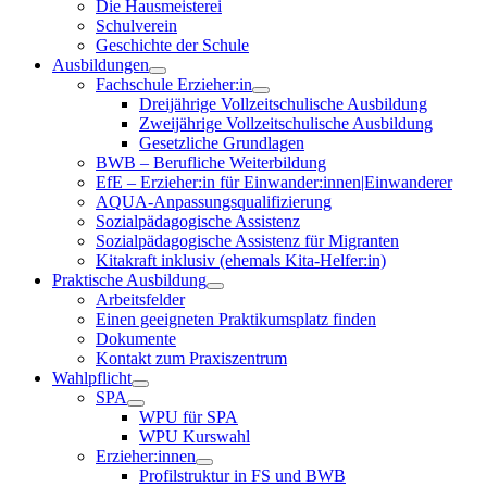
Die Hausmeisterei
Schulverein
Geschichte der Schule
Ausbildungen
Fachschule Erzieher:in
Dreijährige Vollzeitschulische Ausbildung
Zweijährige Vollzeitschulische Ausbildung
Gesetzliche Grundlagen
BWB – Berufliche Weiterbildung
EfE – Erzieher:in für Einwander:innen|Einwanderer
AQUA-Anpassungsqualifizierung
Sozialpädagogische Assistenz
Sozialpädagogische Assistenz für Migranten
Kitakraft inklusiv (ehemals Kita-Helfer:in)
Praktische Ausbildung
Arbeitsfelder
Einen geeigneten Praktikumsplatz finden
Dokumente
Kontakt zum Praxiszentrum
Wahlpflicht
SPA
WPU für SPA
WPU Kurswahl
Erzieher:innen
Profilstruktur in FS und BWB