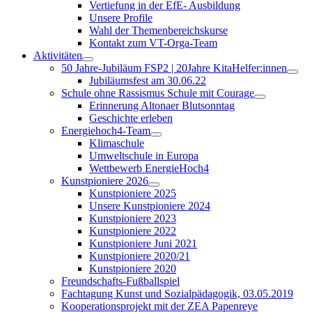
Vertiefung in der EfE- Ausbildung
Unsere Profile
Wahl der Themenbereichskurse
Kontakt zum VT-Orga-Team
Aktivitäten
50 Jahre-Jubiläum FSP2 | 20Jahre KitaHelfer:innen
Jubiläumsfest am 30.06.22
Schule ohne Rassismus Schule mit Courage
Erinnerung Altonaer Blutsonntag
Geschichte erleben
Energiehoch4-Team
Klimaschule
Umweltschule in Europa
Wettbewerb EnergieHoch4
Kunstpioniere 2026
Kunstpioniere 2025
Unsere Kunstpioniere 2024
Kunstpioniere 2023
Kunstpioniere 2022
Kunstpioniere Juni 2021
Kunstpioniere 2020/21
Kunstpioniere 2020
Freundschafts-Fußballspiel
Fachtagung Kunst und Sozialpädagogik, 03.05.2019
Kooperationsprojekt mit der ZEA Papenreye