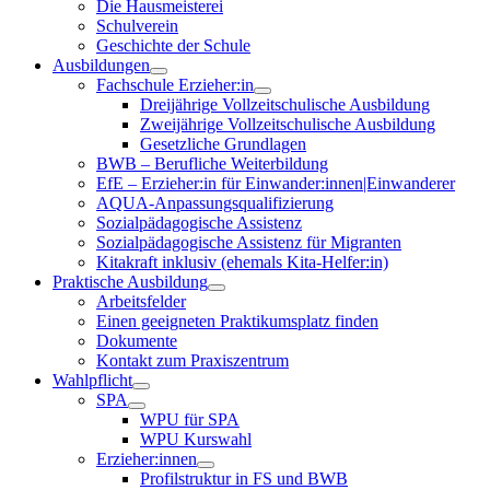
Die Hausmeisterei
Schulverein
Geschichte der Schule
Ausbildungen
Fachschule Erzieher:in
Dreijährige Vollzeitschulische Ausbildung
Zweijährige Vollzeitschulische Ausbildung
Gesetzliche Grundlagen
BWB – Berufliche Weiterbildung
EfE – Erzieher:in für Einwander:innen|Einwanderer
AQUA-Anpassungsqualifizierung
Sozialpädagogische Assistenz
Sozialpädagogische Assistenz für Migranten
Kitakraft inklusiv (ehemals Kita-Helfer:in)
Praktische Ausbildung
Arbeitsfelder
Einen geeigneten Praktikumsplatz finden
Dokumente
Kontakt zum Praxiszentrum
Wahlpflicht
SPA
WPU für SPA
WPU Kurswahl
Erzieher:innen
Profilstruktur in FS und BWB