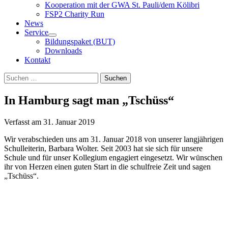
Kooperation mit der GWA St. Pauli/dem Kölibri
FSP2 Charity Run
News
Service
Bildungspaket (BUT)
Downloads
Kontakt
Suchen
Suchen
nach:
In Hamburg sagt man „Tschüss“
Verfasst am
31. Januar 2019
Wir verabschieden uns am 31. Januar 2018 von unserer langjährigen
Schulleiterin, Barbara Wolter. Seit 2003 hat sie sich für unsere
Schule und für unser Kollegium engagiert eingesetzt. Wir wünschen
ihr von Herzen einen guten Start in die schulfreie Zeit und sagen
„Tschüss“.