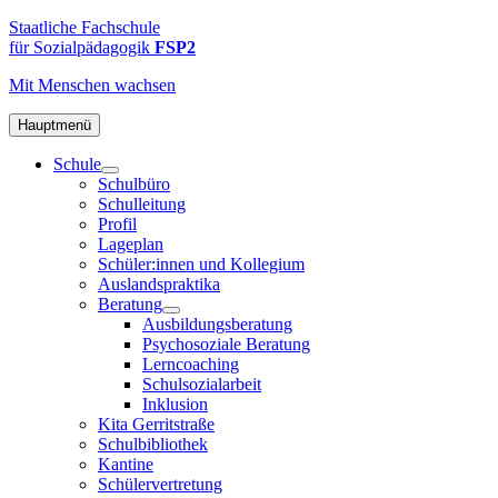
Zum
FSP2
Staatliche
Staatliche Fachschule
Inhalt
Fachschule
für Sozialpädagogik
FSP2
springen
für
Mit Menschen
wachsen
Sozialpädagogik
2
in
Hauptmenü
Hamburg-
Schule
Altona
Schulbüro
Schulleitung
Profil
Lageplan
Schüler:innen und Kollegium
Auslandspraktika
Beratung
Ausbildungsberatung
Psychosoziale Beratung
Lerncoaching
Schulsozialarbeit
Inklusion
Kita Gerritstraße
Schulbibliothek
Kantine
Schülervertretung