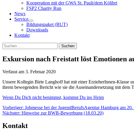
Kooperation mit der GWA St. Pauli/dem Kölibri
FSP2 Charity Run
News
Service
Bildungspaket (BUT)
Downloads
Kontakt
Suchen
Suchen
nach:
Exkursion nach Freistatt löst Emotionen a
Verfasst am
3. Februar 2020
Unsere Kollegin Birte Langhoff hat mit einer ErzieherInnen-Klasse un
ihrem bewegenden Bericht wie sie die Auseinandersetzung mit dem T
Wenn Du Dich nicht benimmst, kommst Du ins Heim
Beitragsnavigation
Vorheriger:
Jobmesse bei der JugendBerufsAgentur Hamburg am 20.
Nächster:
Hinweise zur BWB-Bewerbung (18.03.20)
Kontakt