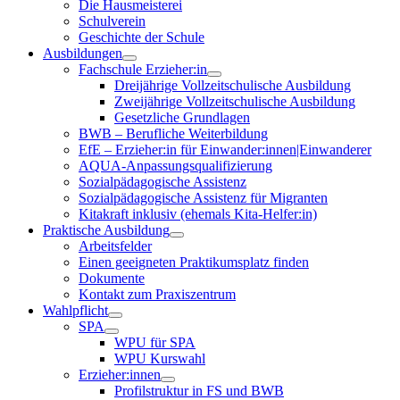
Die Hausmeisterei
Schulverein
Geschichte der Schule
Ausbildungen
Fachschule Erzieher:in
Dreijährige Vollzeitschulische Ausbildung
Zweijährige Vollzeitschulische Ausbildung
Gesetzliche Grundlagen
BWB – Berufliche Weiterbildung
EfE – Erzieher:in für Einwander:innen|Einwanderer
AQUA-Anpassungsqualifizierung
Sozialpädagogische Assistenz
Sozialpädagogische Assistenz für Migranten
Kitakraft inklusiv (ehemals Kita-Helfer:in)
Praktische Ausbildung
Arbeitsfelder
Einen geeigneten Praktikumsplatz finden
Dokumente
Kontakt zum Praxiszentrum
Wahlpflicht
SPA
WPU für SPA
WPU Kurswahl
Erzieher:innen
Profilstruktur in FS und BWB