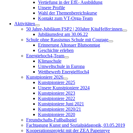
Vertiefung in der EfE- Ausbildung
Unsere Profile
Wahl der Themenbereichskurse
Kontakt zum VT-Orga-Team
Aktivitäten
50 Jahre-Jubiläum FSP2 | 20Jahre KitaHelfer:innen
Jubiläumsfest am 30.06.22
Schule ohne Rassismus Schule mit Courage
Erinnerung Altonaer Blutsonntag
Geschichte erleben
Energiehoch4-Team
Klimaschule
Umweltschule in Europa
Wettbewerb EnergieHoch4
Kunstpioniere 2026
Kunstpioniere 2025
Unsere Kunstpioniere 2024
Kunstpioniere 2023
Kunstpioniere 2022
Kunstpioniere Juni 2021
Kunstpioniere 2020/21
Kunstpioniere 2020
Freundschafts-Fußballspiel
Fachtagung Kunst und Sozialpädagogik, 03.05.2019
Kooperationsprojekt mit der ZEA Papenreye