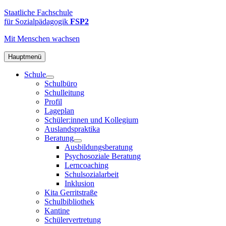
Zum
FSP2
Staatliche
Staatliche Fachschule
Inhalt
Fachschule
für Sozialpädagogik
FSP2
springen
für
Mit Menschen
wachsen
Sozialpädagogik
2
in
Hauptmenü
Hamburg-
Schule
Altona
Schulbüro
Schulleitung
Profil
Lageplan
Schüler:innen und Kollegium
Auslandspraktika
Beratung
Ausbildungsberatung
Psychosoziale Beratung
Lerncoaching
Schulsozialarbeit
Inklusion
Kita Gerritstraße
Schulbibliothek
Kantine
Schülervertretung