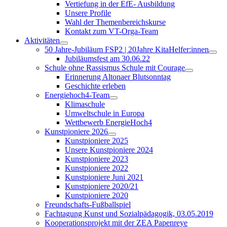
Vertiefung in der EfE- Ausbildung
Unsere Profile
Wahl der Themenbereichskurse
Kontakt zum VT-Orga-Team
Aktivitäten
50 Jahre-Jubiläum FSP2 | 20Jahre KitaHelfer:innen
Jubiläumsfest am 30.06.22
Schule ohne Rassismus Schule mit Courage
Erinnerung Altonaer Blutsonntag
Geschichte erleben
Energiehoch4-Team
Klimaschule
Umweltschule in Europa
Wettbewerb EnergieHoch4
Kunstpioniere 2026
Kunstpioniere 2025
Unsere Kunstpioniere 2024
Kunstpioniere 2023
Kunstpioniere 2022
Kunstpioniere Juni 2021
Kunstpioniere 2020/21
Kunstpioniere 2020
Freundschafts-Fußballspiel
Fachtagung Kunst und Sozialpädagogik, 03.05.2019
Kooperationsprojekt mit der ZEA Papenreye