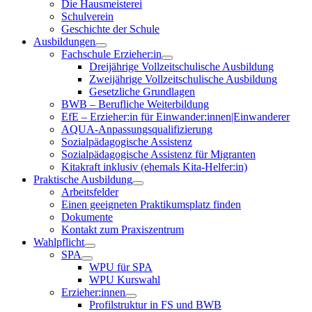
Die Hausmeisterei
Schulverein
Geschichte der Schule
Ausbildungen
Fachschule Erzieher:in
Dreijährige Vollzeitschulische Ausbildung
Zweijährige Vollzeitschulische Ausbildung
Gesetzliche Grundlagen
BWB – Berufliche Weiterbildung
EfE – Erzieher:in für Einwander:innen|Einwanderer
AQUA-Anpassungsqualifizierung
Sozialpädagogische Assistenz
Sozialpädagogische Assistenz für Migranten
Kitakraft inklusiv (ehemals Kita-Helfer:in)
Praktische Ausbildung
Arbeitsfelder
Einen geeigneten Praktikumsplatz finden
Dokumente
Kontakt zum Praxiszentrum
Wahlpflicht
SPA
WPU für SPA
WPU Kurswahl
Erzieher:innen
Profilstruktur in FS und BWB