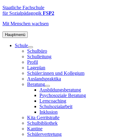
Zum
FSP2
Staatliche
Staatliche Fachschule
Inhalt
Fachschule
für Sozialpädagogik
FSP2
springen
für
Mit Menschen
wachsen
Sozialpädagogik
2
in
Hauptmenü
Hamburg-
Schule
Altona
Schulbüro
Schulleitung
Profil
Lageplan
Schüler:innen und Kollegium
Auslandspraktika
Beratung
Ausbildungsberatung
Psychosoziale Beratung
Lerncoaching
Schulsozialarbeit
Inklusion
Kita Gerritstraße
Schulbibliothek
Kantine
Schülervertretung