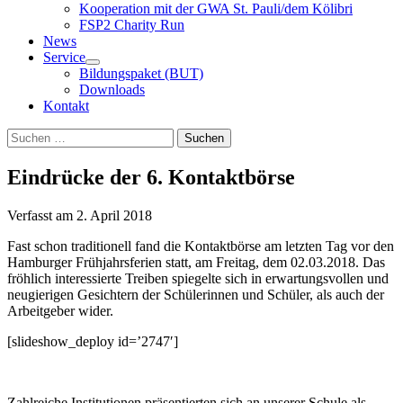
Kooperation mit der GWA St. Pauli/dem Kölibri
FSP2 Charity Run
News
Service
Bildungspaket (BUT)
Downloads
Kontakt
Suchen
Suchen
nach:
Eindrücke der 6. Kontaktbörse
Verfasst am
2. April 2018
Fast schon traditionell fand die Kontaktbörse am letzten Tag vor den
Hamburger Frühjahrsferien statt, am Freitag, dem 02.03.2018. Das
fröhlich interessierte Treiben spiegelte sich in erwartungsvollen und
neugierigen Gesichtern der Schülerinnen und Schüler, als auch der
Arbeitgeber wider.
[slideshow_deploy id=’2747′]
Zahlreiche Institutionen präsentierten sich an unserer Schule als