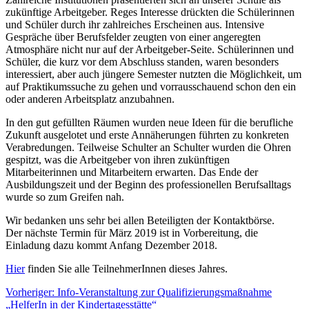
zukünftige Arbeitgeber. Reges Interesse drückten die Schülerinnen
und Schüler durch ihr zahlreiches Erscheinen aus. Intensive
Gespräche über Berufsfelder zeugten von einer angeregten
Atmosphäre nicht nur auf der Arbeitgeber-Seite. Schülerinnen und
Schüler, die kurz vor dem Abschluss standen, waren besonders
interessiert, aber auch jüngere Semester nutzten die Möglichkeit, um
auf Praktikumssuche zu gehen und vorrausschauend schon den ein
oder anderen Arbeitsplatz anzubahnen.
In den gut gefüllten Räumen wurden neue Ideen für die berufliche
Zukunft ausgelotet und erste Annäherungen führten zu konkreten
Verabredungen. Teilweise Schulter an Schulter wurden die Ohren
gespitzt, was die Arbeitgeber von ihren zukünftigen
Mitarbeiterinnen und Mitarbeitern erwarten. Das Ende der
Ausbildungszeit und der Beginn des professionellen Berufsalltags
wurde so zum Greifen nah.
Wir bedanken uns sehr bei allen Beteiligten der Kontaktbörse.
Der nächste Termin für März 2019 ist in Vorbereitung, die
Einladung dazu kommt Anfang Dezember 2018.
Hier
finden Sie alle TeilnehmerInnen dieses Jahres.
Beitragsnavigation
Vorheriger:
Info-Veranstaltung zur Qualifizierungsmaßnahme
„HelferIn in der Kindertagesstätte“