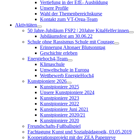
Vertiefung in der EfE- Ausbildung
Unsere Profile
Wahl der Themenbereichskurse
Kontakt zum VT-Orga-Team
Aktivitäten
50 Jahre-Jubiläum FSP2 | 20Jahre KitaHelfer:innen
Jubiläumsfest am 30.06.22
Schule ohne Rassismus Schule mit Courage
Erinnerung Altonaer Blutsonntag
Geschichte erleben
Energiehoch4-Team
Klimaschule
Umweltschule in Europa
Wettbewerb EnergieHoch4
Kunstpioniere 2026
Kunstpioniere 2025
Unsere Kunstpioniere 2024
Kunstpioniere 2023
Kunstpioniere 2022
Kunstpioniere Juni 2021
Kunstpioniere 2020/21
Kunstpioniere 2020
Freundschafts-Fußballspiel
Fachtagung Kunst und Sozialpädagogik, 03.05.2019
Kooperationsprojekt mit der ZEA Papenreye