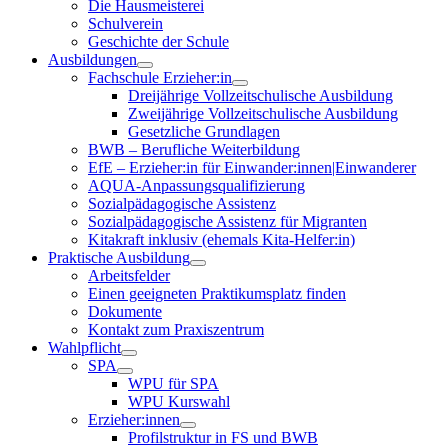
Die Hausmeisterei
Schulverein
Geschichte der Schule
Ausbildungen
Fachschule Erzieher:in
Dreijährige Vollzeitschulische Ausbildung
Zweijährige Vollzeitschulische Ausbildung
Gesetzliche Grundlagen
BWB – Berufliche Weiterbildung
EfE – Erzieher:in für Einwander:innen|Einwanderer
AQUA-Anpassungsqualifizierung
Sozialpädagogische Assistenz
Sozialpädagogische Assistenz für Migranten
Kitakraft inklusiv (ehemals Kita-Helfer:in)
Praktische Ausbildung
Arbeitsfelder
Einen geeigneten Praktikumsplatz finden
Dokumente
Kontakt zum Praxiszentrum
Wahlpflicht
SPA
WPU für SPA
WPU Kurswahl
Erzieher:innen
Profilstruktur in FS und BWB