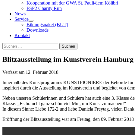
Kooperation mit der GWA St. Pauli/dem Kölibri
FSP2 Charity Run
News
Service
Bildungspaket (BUT)
Downloads
Kontakt
Suchen
Suchen
nach:
Blitzausstellung im Kunstverein Hamburg 
Verfasst am
12. Februar 2018
Innerhalb des Kunstprogramms KUNSTPIONIERE der Behörde für Schul
inspiriert durch die Ausstellung im Kunstverein und begleitet von de
Neben unseren SchülerInnen und Schülern hat auch eine 3. Klasse de
Klasse: „Es braucht ganz schön viel Mut, um Kunst zu machen!”
In diesem Sinne: Liebe 172-2 und liebe Daniela Freytag, vielen Dan
Eröffnung der Blitzausstellung war am Freitag, den 09. Februar 201