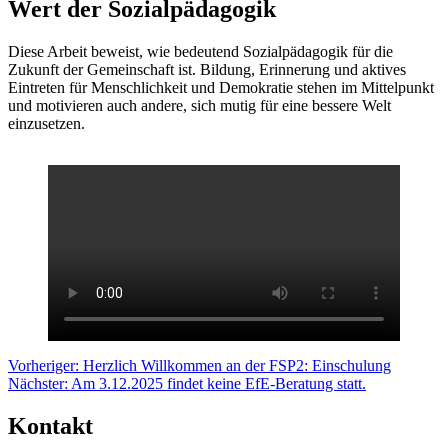
Wert der Sozialpädagogik
Diese Arbeit beweist, wie bedeutend Sozialpädagogik für die
Zukunft der Gemeinschaft ist. Bildung, Erinnerung und aktives
Eintreten für Menschlichkeit und Demokratie stehen im Mittelpunkt
und motivieren auch andere, sich mutig für eine bessere Welt
einzusetzen.
Beitragsnavigation
Vorheriger:
Herzlich Willkommen an der FSP2: Einschulung
Nächster:
Am 3.12.2025 findet keine EfE-Beratung statt.
Kontakt