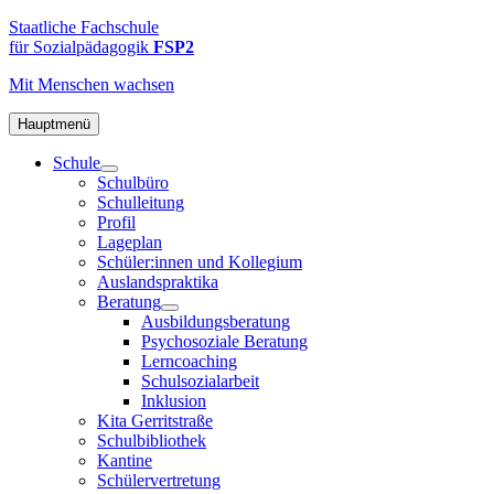
Zum
FSP2
Staatliche
Staatliche Fachschule
Inhalt
Fachschule
für Sozialpädagogik
FSP2
springen
für
Mit Menschen
wachsen
Sozialpädagogik
2
in
Hauptmenü
Hamburg-
Schule
Altona
Schulbüro
Schulleitung
Profil
Lageplan
Schüler:innen und Kollegium
Auslandspraktika
Beratung
Ausbildungsberatung
Psychosoziale Beratung
Lerncoaching
Schulsozialarbeit
Inklusion
Kita Gerritstraße
Schulbibliothek
Kantine
Schülervertretung