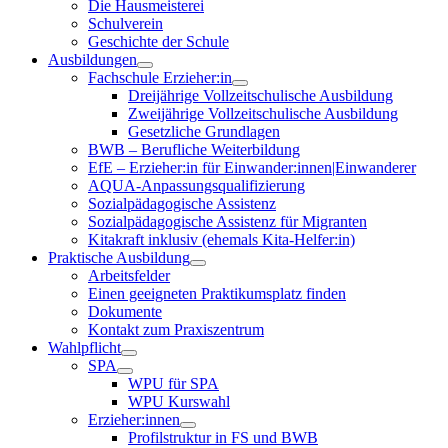
Die Hausmeisterei
Schulverein
Geschichte der Schule
Ausbildungen
Fachschule Erzieher:in
Dreijährige Vollzeitschulische Ausbildung
Zweijährige Vollzeitschulische Ausbildung
Gesetzliche Grundlagen
BWB – Berufliche Weiterbildung
EfE – Erzieher:in für Einwander:innen|Einwanderer
AQUA-Anpassungsqualifizierung
Sozialpädagogische Assistenz
Sozialpädagogische Assistenz für Migranten
Kitakraft inklusiv (ehemals Kita-Helfer:in)
Praktische Ausbildung
Arbeitsfelder
Einen geeigneten Praktikumsplatz finden
Dokumente
Kontakt zum Praxiszentrum
Wahlpflicht
SPA
WPU für SPA
WPU Kurswahl
Erzieher:innen
Profilstruktur in FS und BWB