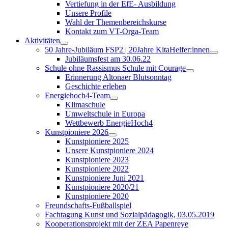
Vertiefung in der EfE- Ausbildung
Unsere Profile
Wahl der Themenbereichskurse
Kontakt zum VT-Orga-Team
Aktivitäten
50 Jahre-Jubiläum FSP2 | 20Jahre KitaHelfer:innen
Jubiläumsfest am 30.06.22
Schule ohne Rassismus Schule mit Courage
Erinnerung Altonaer Blutsonntag
Geschichte erleben
Energiehoch4-Team
Klimaschule
Umweltschule in Europa
Wettbewerb EnergieHoch4
Kunstpioniere 2026
Kunstpioniere 2025
Unsere Kunstpioniere 2024
Kunstpioniere 2023
Kunstpioniere 2022
Kunstpioniere Juni 2021
Kunstpioniere 2020/21
Kunstpioniere 2020
Freundschafts-Fußballspiel
Fachtagung Kunst und Sozialpädagogik, 03.05.2019
Kooperationsprojekt mit der ZEA Papenreye